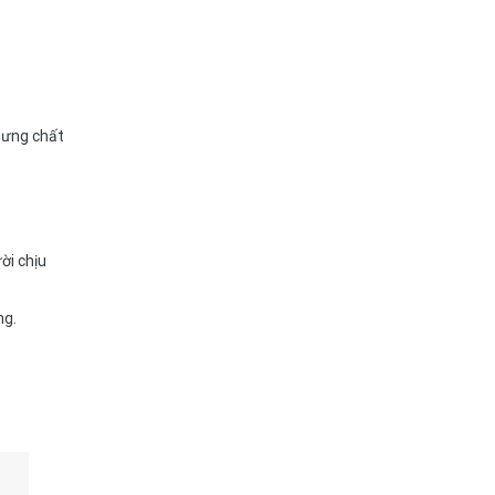
nhưng chất
ời chịu
ng.