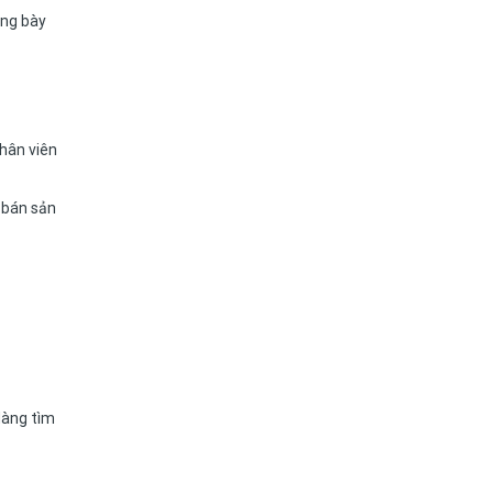
ưng bày
nhân viên
í bán sản
dàng tìm