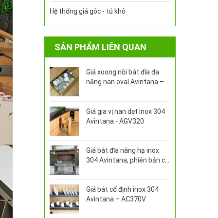
Hệ thống giá góc - tủ khô
SẢN PHẨM LIÊN QUAN
Giá xoong nồi bát đĩa đa
năng nan oval Avintana –
ABA370PRO
Giá gia vị nan dẹt Inox 304
Avintana - AGV320
Giá bát đĩa nâng hạ inox
304 Avintana, phiên bản có
ống đựng đũa - AN-370VE
Giá bát cố định inox 304
Avintana – AC370V