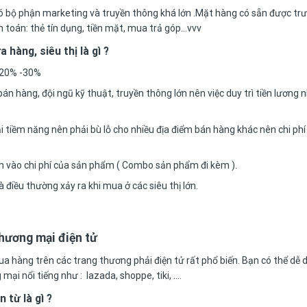
 có bộ phận marketing và truyền thông khá lớn .Mặt hàng có sẵn được tr
nh toán: thẻ tín dụng, tiền mặt, mua trả góp…vvv
 hàng, siêu thị là gì ?
n 20% -30%
án hàng, đội ngũ kỹ thuật, truyền thông lớn nên việc duy trì tiền lương 
ải tiềm năng nên phải bù lỗ cho nhiều địa điểm bán hàng khác nên chi ph
h vào chi phí của sản phẩm ( Combo sản phẩm đi kèm ).
à điều thường xảy ra khi mua ở các siêu thị lớn.
thương mại điện tử
a hàng trên các trang thương phải điện tử rất phổ biến. Bạn có thể dễ 
i nổi tiếng như : lazada, shoppe, tiki, ….
 từ là gì ?