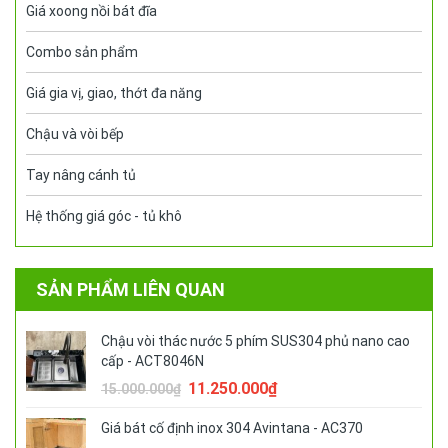
Giá xoong nồi bát đĩa
Combo sản phẩm
Giá gia vị, giao, thớt đa năng
Chậu và vòi bếp
Tay nâng cánh tủ
Hệ thống giá góc - tủ khô
SẢN PHẨM LIÊN QUAN
Chậu vòi thác nước 5 phím SUS304 phủ nano cao
cấp - ACT8046N
Giá
Giá
11.250.000
₫
15.000.000
₫
gốc
hiện
là:
tại
Giá bát cố định inox 304 Avintana - AC370
15.000.000₫.
là: