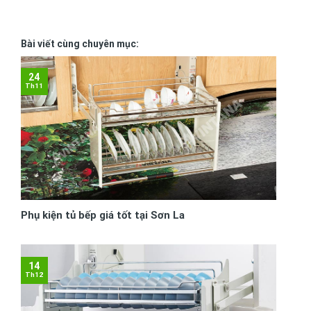
Bài viết cùng chuyên mục:
24
Th11
Phụ kiện tủ bếp giá tốt tại Sơn La
14
Th12