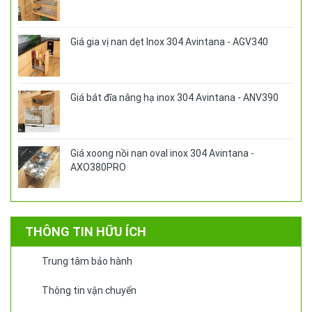
11.250.000₫.
Giá gia vị nan dẹt Inox 304 Avintana - AGV340
Giá bát đĩa nâng hạ inox 304 Avintana - ANV390
Giá xoong nồi nan oval inox 304 Avintana -
AXO380PRO
THÔNG TIN HỮU ÍCH
Trung tâm bảo hành
Thông tin vận chuyển