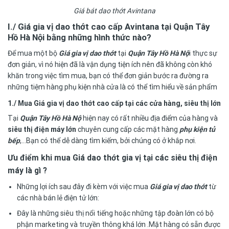
Giá bát dao thớt Avintana
I./ Giá gia vị dao thớt cao cấp Avintana tại Quận Tây
Hồ Hà Nội
bằng những hình thức nào?
Để mua một bộ
Giá gia vị dao thớt
tại
Quận Tây Hồ Hà Nộ
i
thực sự
đơn giản, vì nó hiện đã là vận dụng tiện ích nên đã không còn khó
khăn trong việc tìm mua, bạn có thể đơn giản bước ra đường ra
những tiệm hàng phụ kiện nhà cửa là có thể tìm hiểu về sản phẩm
1./ Mua Giá gia vị dao thớt cao cấp tại các cửa hàng, siêu thị lớn
Tại
Quận Tây Hồ Hà Nộ
hiện nay có rất nhiều địa điểm của hàng và
siêu thị điện máy lớn
chuyên cung cấp các mặt hàng
phụ kiện tủ
bếp
,…Bạn có thể dễ dàng tìm kiếm, bởi chúng có ở khắp nơi.
Ưu điểm khi mua Giá dao thớt gia vị tại các siêu thị điện
máy là gì ?
Những lợi ích sau đây đi kèm với việc mua
Giá gia vị dao thớt
từ
các nhà bán lẻ điện tử lớn:
Đây là những siêu thị nổi tiếng hoặc những tập đoàn lớn có bộ
phận marketing và truyền thông khá lớn .Mặt hàng có sẵn được