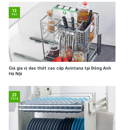
13
Th1
Giá gia vị dao thớt cao cấp Avintana tại Đông Anh
Hà Nội
23
Th12