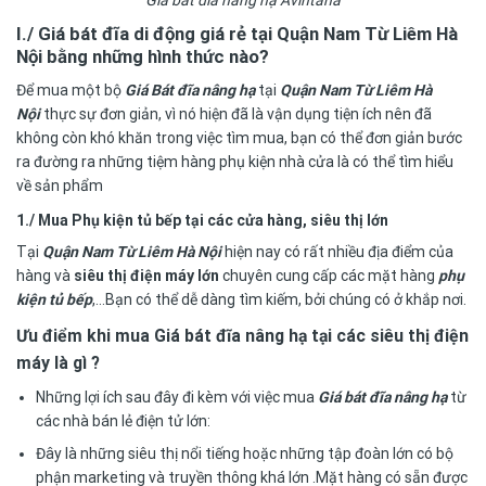
Giá bát đĩa nâng hạ Avintana
I./ Giá bát đĩa di động giá rẻ tại Quận Nam Từ Liêm Hà
Nội
bằng những hình thức nào?
Để mua một bộ
Giá Bát đĩa nâng hạ
tại
Quận Nam Từ Liêm Hà
Nội
thực sự đơn giản, vì nó hiện đã là vận dụng tiện ích nên đã
không còn khó khăn trong việc tìm mua, bạn có thể đơn giản bước
ra đường ra những tiệm hàng phụ kiện nhà cửa là có thể tìm hiểu
về sản phẩm
1./ Mua Phụ kiện tủ bếp tại các cửa hàng, siêu thị lớn
Tại
Quận Nam Từ Liêm Hà Nội
hiện nay có rất nhiều địa điểm của
hàng và
siêu thị điện máy lớn
chuyên cung cấp các mặt hàng
phụ
kiện tủ bếp
,…Bạn có thể dễ dàng tìm kiếm, bởi chúng có ở khắp nơi.
Ưu điểm khi mua Giá bát đĩa nâng hạ tại các siêu thị điện
máy là gì ?
Những lợi ích sau đây đi kèm với việc mua
Giá bát đĩa nâng hạ
từ
các nhà bán lẻ điện tử lớn:
Đây là những siêu thị nổi tiếng hoặc những tập đoàn lớn có bộ
phận marketing và truyền thông khá lớn .Mặt hàng có sẵn được