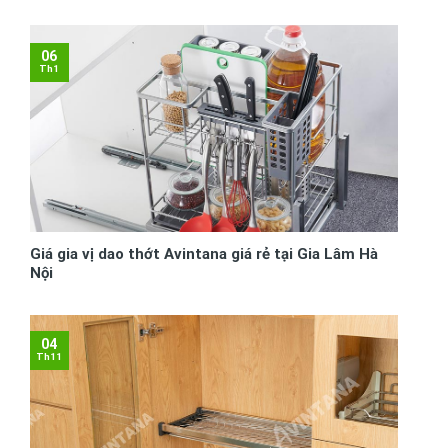
06
Th1
Giá gia vị dao thớt Avintana giá rẻ tại Gia Lâm Hà
Nội
04
Th11