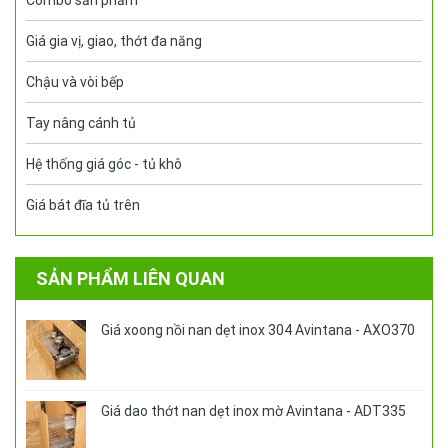
Combo sản phẩm
Giá gia vị, giao, thớt đa năng
Chậu và vòi bếp
Tay nâng cánh tủ
Hệ thống giá góc - tủ khô
Giá bát đĩa tủ trên
SẢN PHẨM LIÊN QUAN
Giá xoong nồi nan dẹt inox 304 Avintana - AXO370
Giá dao thớt nan dẹt inox mờ Avintana - ADT335