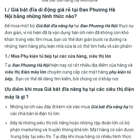
Giá bát đĩa nâng hạ Avintana
I./ Giá bát đĩa di động giá rẻ tại Đan Phương Hà
Nội
bằng những hình thức nào?
Để mua một bộ
Giá Bát đĩa nâng hạ
tại
Đan Phương Hà Nội
thực sự
đơn giản, vì nó hiện đã là vận dụng tiện ích nên đã không còn khó
khăn trong việc tìm mua, bạn có thể đơn giản bước ra đường ra
những tiệm hàng phụ kiện nhà cửa là có thể tìm hiểu về sản phẩm
1./ Mua Phụ kiện tủ bếp tại các cửa hàng, siêu thị lớn
Tại
Đan Phương Hà Nội
hiện nay có rất nhiều địa điểm của hàng và
siêu thị điện máy lớn
chuyên cung cấp các mặt hàng
phụ kiện tủ
bếp
,…Bạn có thể dễ dàng tìm kiếm, bởi chúng có ở khắp nơi.
Ưu điểm khi mua Giá bát đĩa nâng hạ tại các siêu thị điện
máy là gì ?
Những lợi ích sau đây đi kèm với việc mua
Giá bát đĩa nâng hạ
từ
các nhà bán lẻ điện tử lớn:
Đây là những siêu thị nổi tiếng hoặc những tập đoàn lớn có bộ
phận marketing và truyền thông khá lớn .Mặt hàng có sẵn được
trưng bày tại siêu thị. Tại đây khi mua hàng có nhiều hình thức