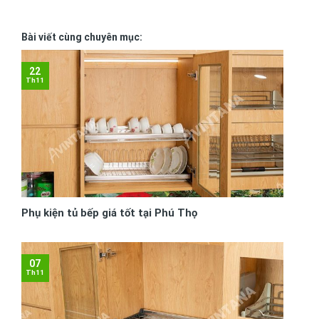
Bài viết cùng chuyên mục:
22
Th11
Phụ kiện tủ bếp giá tốt tại Phú Thọ
07
Th11