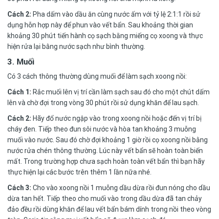
Cách 2:
Pha dấm vào dầu ăn cùng nước ấm với tỷ lệ 2:1:1 rồi sử
dụng hỗn hợp này để phun vào vết bẩn. Sau khoảng thời gian
khoảng 30 phút tiến hành cọ sạch bằng miếng cọ xoong và thực
hiện rửa lại bằng nước sạch như bình thường.
3.
Muối
Có 3 cách thông thường dùng muối để làm sạch xoong nồi:
Cách 1:
Rắc muối lên vị trí cần làm sạch sau đó cho một chút dấm
lên và chờ đợi trong vòng 30 phút rồi sử dụng khăn để lau sạch.
Cách 2:
Hãy đổ nước ngập vào trong xoong nồi hoặc đến vị trí bị
cháy đen. Tiếp theo đun sôi nước và hòa tan khoảng 3 muỗng
muối vào nước. Sau đó chờ đợi khoảng 1 giờ rồi
cọ xoong nồ
i
bằng
nước rửa chén thông thường. Lúc này vết bẩn sẽ hoàn toàn biến
mất. Trong trường hợp chưa sạch hoàn toàn vết bẩn thì bạn hãy
thực hiện lại các bước trên thêm 1 lần nữa nhé.
Cách 3:
Cho vào xoong nồi 1 muỗng dầu dừa rồi đun nóng cho dầu
dừa tan hết. Tiếp theo cho muối vào trong dầu dừa đã tan chảy
đảo đều rồi dùng khăn để lau vết bẩn bám dính trong nồi theo vòng