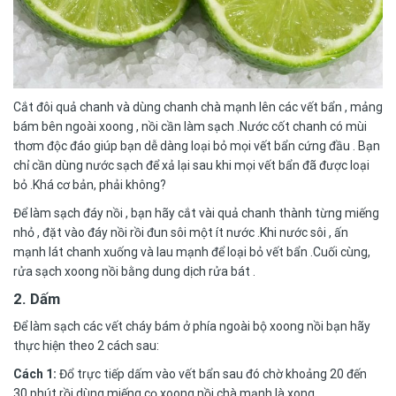
Cắt đôi quả chanh và dùng chanh chà mạnh lên các vết bẩn , mảng
bám bên ngoài xoong , nồi cần làm sạch .Nước cốt chanh có mùi
thơm độc đáo giúp bạn dễ dàng loại bỏ mọi vết bẩn cứng đầu . Bạn
chỉ cần dùng nước sạch để xả lại sau khi mọi vết bẩn đã được loại
bỏ .Khá cơ bản, phải không?
Để làm sạch đáy nồi , bạn hãy cắt vài quả chanh thành từng miếng
nhỏ , đặt vào đáy nồi rồi đun sôi một ít nước .Khi nước sôi , ấn
mạnh lát chanh xuống và lau mạnh để loại bỏ vết bẩn .Cuối cùng,
rửa sạch xoong nồi bằng dung dịch rửa bát .
2. Dấm
Để làm sạch các vết cháy bám ở phía ngoài bộ xoong nồi bạn hãy
thực hiện theo 2 cách sau:
Cách 1:
Đổ trực tiếp dấm vào vết bẩn sau đó chờ khoảng 20 đến
30 phút rồi dùng miếng
cọ xoong nồi
chà mạnh là xong.