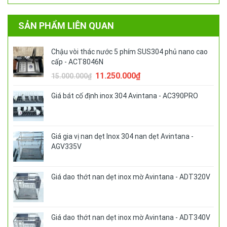
SẢN PHẨM LIÊN QUAN
Chậu vòi thác nước 5 phím SUS304 phủ nano cao
cấp - ACT8046N
Giá
Giá
11.250.000
₫
15.000.000
₫
gốc
hiện
là:
tại
Giá bát cố định inox 304 Avintana - AC390PRO
15.000.000₫.
là:
11.250.000₫.
Giá gia vị nan dẹt Inox 304 nan dẹt Avintana -
AGV335V
Giá dao thớt nan dẹt inox mờ Avintana - ADT320V
Giá dao thớt nan dẹt inox mờ Avintana - ADT340V