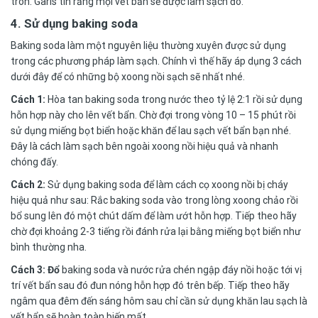
tròn. Garis tin rằng mọi vết bẩn sẽ được làm sạch đó.
4. Sử dụng baking soda
Baking soda làm một nguyên liệu thường xuyên được sử dụng
trong các phương pháp làm sạch. Chính vì thế hãy áp dụng 3 cách
dưới đây để có những bộ xoong nồi sạch sẽ nhất nhé.
Cách 1:
Hòa tan baking soda trong nước theo tỷ lệ 2:1 rồi sử dụng
hỗn hợp này cho lên vết bẩn. Chờ đợi trong vòng 10 – 15 phút rồi
sử dụng miếng bọt biển hoặc khăn để lau sạch vết bẩn bạn nhé.
Đây là
cách làm sạch bên ngoài xoong nồi
hiệu quả và nhanh
chóng đấy.
Cách 2:
Sử dụng baking soda để làm
cách cọ xoong nồi bị cháy
hiệu quả
như sau: Rắc baking soda vào trong lòng xoong chảo rồi
bổ sung lên đó một chút dấm để làm ướt hỗn hợp. Tiếp theo hãy
chờ đợi khoảng 2-3 tiếng rồi đánh rửa lại bằng miếng bọt biển như
bình thường nha.
Cách 3: Đổ
baking soda và nước rửa chén ngập đáy nồi hoặc tới vị
trí vết bẩn sau đó đun nóng hỗn hợp đó trên bếp. Tiếp theo hãy
ngâm qua đêm đến sáng hôm sau chỉ cần sử dụng khăn lau sạch là
vết bẩn sẽ hoàn toàn biến mất.