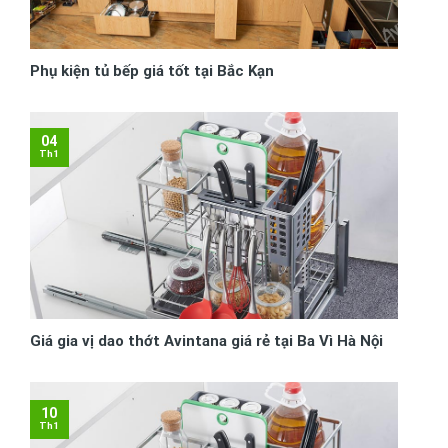
Phụ kiện tủ bếp giá tốt tại Bắc Kạn
04
Th1
Giá gia vị dao thớt Avintana giá rẻ tại Ba Vì Hà Nội
10
Th1