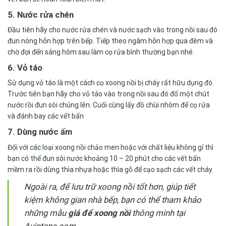
5. Nước rửa chén
Đầu tiên hãy cho nước rửa chén và nước sạch vào trong nồi sau đó
đun nóng hỗn hợp trên bếp. Tiếp theo ngâm hỗn hợp qua đêm và
chờ đợi đến sáng hôm sau làm cọ rửa bình thường bạn nhé.
6. Vỏ táo
Sử dụng vỏ táo là một
cách cọ xoong nồi bị cháy
rất hữu dụng đó.
Trước tiên bạn hãy cho vỏ táo vào trong nồi sau đó đổ một chút
nước rồi đun sôi chúng lên. Cuối cùng lấy đồ chùi nhôm để cọ rửa
và đánh bay các vết bẩn
7. Dùng nước ấm
Đối với các loại xoong nồi chảo men hoặc với chất liệu không gỉ thì
bạn có thể đun sôi nước khoảng 10 – 20 phút cho các vết bẩn
mềm ra rồi dùng thìa nhựa hoặc thìa gỗ để cạo sạch các vết cháy.
Ngoài ra, để lưu trữ xoong nồi tốt hơn, giúp tiết
kiệm không gian nhà bếp, bạn có thể tham khảo
những mẫu
giá để xoong nồi
thông minh tại
Avintana.com