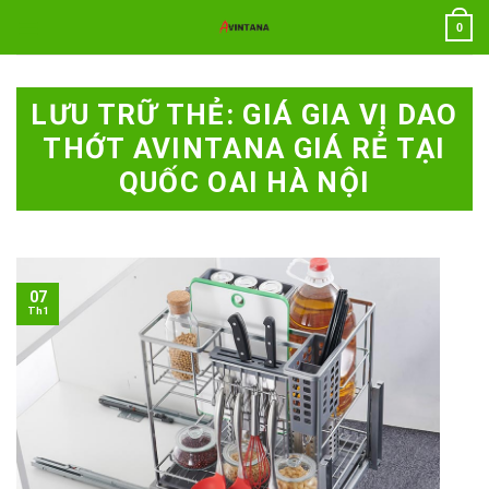
Chuyển
0
đến
nội
dung
LƯU TRỮ THẺ:
GIÁ GIA VỊ DAO
THỚT AVINTANA GIÁ RẺ TẠI
QUỐC OAI HÀ NỘI
07
Th1