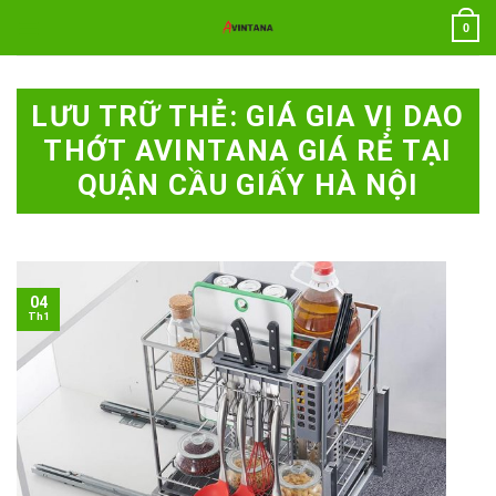
Chuyển
0
đến
nội
dung
LƯU TRỮ THẺ:
GIÁ GIA VỊ DAO
THỚT AVINTANA GIÁ RẺ TẠI
QUẬN CẦU GIẤY HÀ NỘI
04
Th1