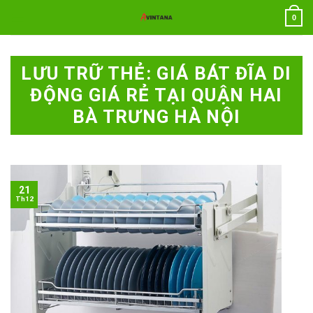
Chuyển
0
đến
nội
dung
LƯU TRỮ THẺ:
GIÁ BÁT ĐĨA DI
ĐỘNG GIÁ RẺ TẠI QUẬN HAI
BÀ TRƯNG HÀ NỘI
21
Th12