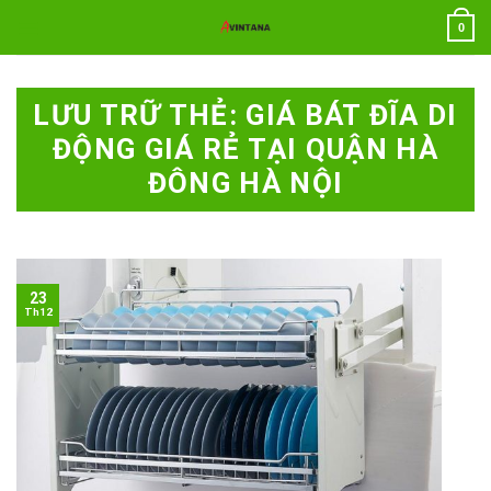
Chuyển
0
đến
nội
dung
LƯU TRỮ THẺ:
GIÁ BÁT ĐĨA DI
ĐỘNG GIÁ RẺ TẠI QUẬN HÀ
ĐÔNG HÀ NỘI
23
Th12