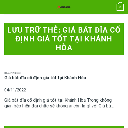
Chuyển
0
đến
nội
dung
LƯU TRỮ THẺ:
GIÁ BÁT ĐĨA CỐ
ĐỊNH GIÁ TỐT TẠI KHÁNH
HÒA
CHƯA PHÂN LOẠI
Giá bát đĩa cố định giá tốt tại Khánh Hòa
04/11/2022
Giá bát đĩa cố định giá tốt tại Khánh Hòa Trong không
gian bếp hiện đại chắc sẽ không ai còn lạ gì với Giá bát
đĩa cố định, chúng đã trở thành sản phẩm thông dụng.
Việc để lựa...