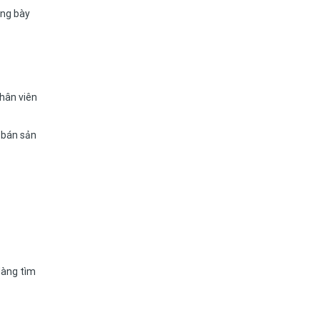
ưng bày
nhân viên
í bán sản
dàng tìm