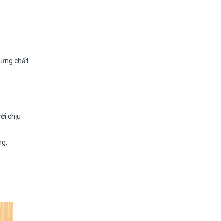
nhưng chất
ời chịu
ng.