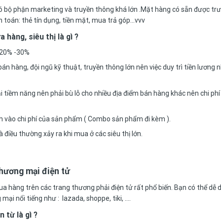
 có bộ phận marketing và truyền thông khá lớn .Mặt hàng có sẵn được tr
nh toán: thẻ tín dụng, tiền mặt, mua trả góp…vvv
 hàng, siêu thị là gì ?
n 20% -30%
án hàng, đội ngũ kỹ thuật, truyền thông lớn nên việc duy trì tiền lương 
ải tiềm năng nên phải bù lỗ cho nhiều địa điểm bán hàng khác nên chi ph
h vào chi phí của sản phẩm ( Combo sản phẩm đi kèm ).
à điều thường xảy ra khi mua ở các siêu thị lớn.
thương mại điện tử
a hàng trên các trang thương phải điện tử rất phổ biến. Bạn có thể dễ 
i nổi tiếng như : lazada, shoppe, tiki, ….
 từ là gì ?