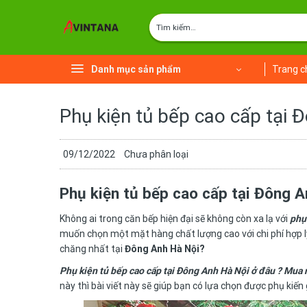
Chuyển
Tìm
đến
kiếm:
nội
dung
Danh mục sản phẩm
Trang c
Phụ kiện tủ bếp cao cấp tại 
09/12/2022
Chưa phân loại
Phụ kiện tủ bếp cao cấp tại Đông A
Không ai trong căn bếp hiện đại sẽ không còn xa lạ với
phụ
muốn chọn một mặt hàng chất lượng cao với chi phí hợp lý
chăng nhất tại
Đông Anh Hà Nội?
Phụ kiện tủ bếp cao cấp tại Đông Anh Hà Nội ở đâu ? Mua n
này thì bài viết này sẽ giúp bạn có lựa chọn được phụ kiến 