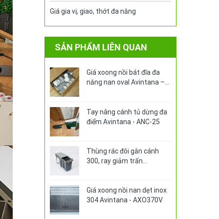
Giá gia vị, giao, thớt đa năng
SẢN PHẨM LIÊN QUAN
Giá xoong nồi bát đĩa đa
năng nan oval Avintana –
ABA390PRO
Tay nâng cánh tủ dừng đa
điểm Avintana - ANC-25
Thùng rác đôi gắn cánh
300, ray giảm trấn
Avintana - ATR.300
Giá xoong nồi nan dẹt inox
304 Avintana - AXO370V