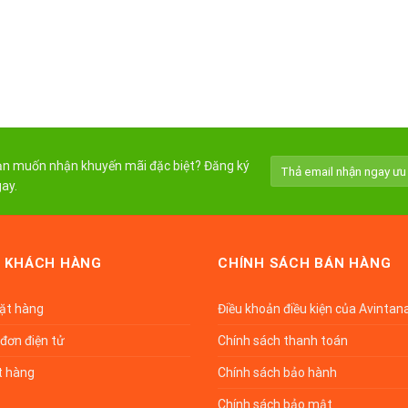
n muốn nhận khuyến mãi đặc biệt? Đăng ký
ay.
 KHÁCH HÀNG
CHÍNH SÁCH BÁN HÀNG
đặt hàng
Điều khoản điều kiện của Avintan
đơn điện tử
Chính sách thanh toán
t hàng
Chính sách bảo hành
Chính sách bảo mật