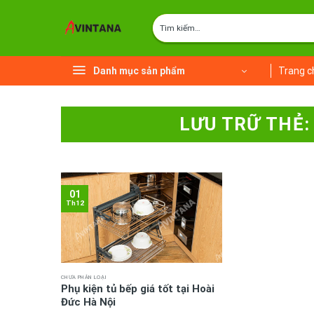
Chuyển
Tìm
đến
kiếm:
nội
dung
Danh mục sản phẩm
Trang c
LƯU TRỮ THẺ
01
Th12
CHƯA PHÂN LOẠI
Phụ kiện tủ bếp giá tốt tại Hoài
Đức Hà Nội