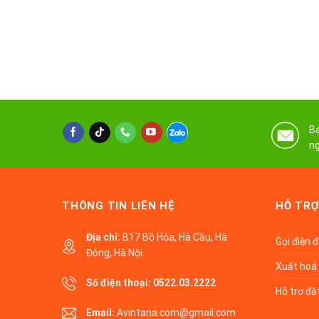
Bạ
ng
THÔNG TIN LIÊN HỆ
HỖ TRỢ
Địa chỉ:
B17 Bồ Hỏa, Hà Cầu, Hà
Gọi điện 
Đông, Hà Nội.
Xuất hoá 
Số điện thoại:
0522.03.2222
Hỗ trợ đặ
Email:
Avintana.com@gmail.com