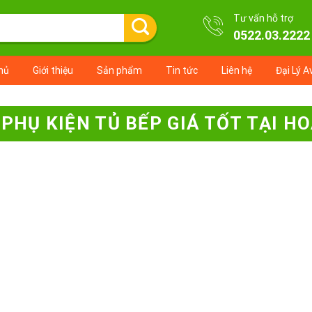
Tư vấn hỗ trợ
0522.03.2222
hủ
Giới thiệu
Sản phẩm
Tin tức
Liên hệ
Đại Lý A
:
PHỤ KIỆN TỦ BẾP GIÁ TỐT TẠI HO