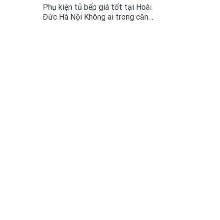
Phụ kiện tủ bếp giá tốt tại Hoài
Đức Hà Nội Không ai trong căn
bếp hiện đại sẽ không còn xa lạ
với phụ kiện tủ bếp bởi giờ đây
chúng đã là vật dụng tiêu chuẩn
.Mọi người...