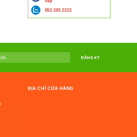
cấp
052.203.2222
ĐỊA CHỈ CỬA HÀNG
a