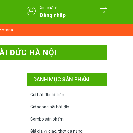
Xin chào!
0
Đăng nhập
vintana
ÀI ĐỨC HÀ NỘI
DANH MỤC SẢN PHẨM
Giá bát đĩa tủ trên
Giá xoong nồi bát đĩa
Combo sản phẩm
Giá gia vị, giao, thớt đa năng