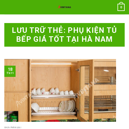
Chuyển
0
đến
nội
dung
LƯU TRỮ THẺ:
PHỤ KIỆN TỦ
BẾP GIÁ TỐT TẠI HÀ NAM
18
Th11
CHƯA PHÂN LOẠI