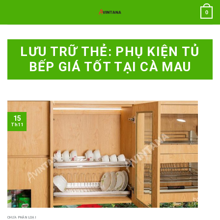
Chuyển
0
đến
nội
dung
LƯU TRỮ THẺ:
PHỤ KIỆN TỦ
BẾP GIÁ TỐT TẠI CÀ MAU
15
Th11
CHƯA PHÂN LOẠI