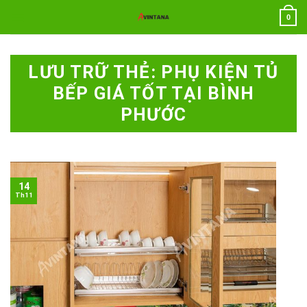
Chuyển
0
đến
nội
dung
LƯU TRỮ THẺ:
PHỤ KIỆN TỦ
BẾP GIÁ TỐT TẠI BÌNH
PHƯỚC
14
Th11