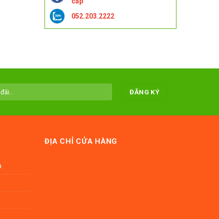
cấp
052.203.2222
ĐỊA CHỈ CỬA HÀNG
a