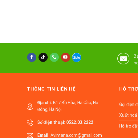
Bạ
ng
THÔNG TIN LIÊN HỆ
HỖ TRỢ
Địa chỉ:
B17 Bồ Hỏa, Hà Cầu, Hà
Gọi điện 
Đông, Hà Nội.
Xuất hoá 
Số điện thoại:
0522.03.2222
Hỗ trợ đặ
Email:
Avintana.com@gmail.com