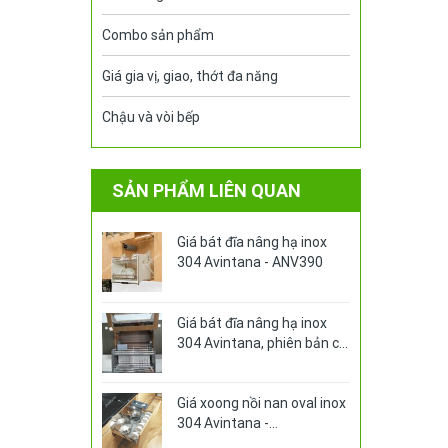
Combo sản phẩm
Giá gia vị, giao, thớt đa năng
Chậu và vòi bếp
SẢN PHẨM LIÊN QUAN
Giá bát đĩa nâng hạ inox
304 Avintana - ANV390
Giá bát đĩa nâng hạ inox
304 Avintana, phiên bản có
ống đựng đũa - AN-390VE
Giá xoong nồi nan oval inox
304 Avintana -
AXO360PRO