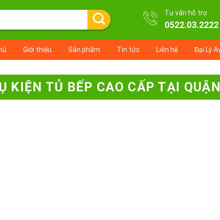
Tư vấn hỗ trợ
0522.03.2222
hủ
Giới thiệu
Sản phẩm
Tin tức
Liên hệ
Đại Lý A
Ụ KIỆN TỦ BẾP CAO CẤP TẠI QUẬN