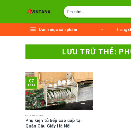
Chuyển
Tìm
đến
kiếm:
nội
dung
Danh mục sản phẩm
Trang c
LƯU TRỮ THẺ:
PH
07
Th12
CHƯA PHÂN LOẠI
Phụ kiện tủ bếp cao cấp tại
Quận Cầu Giấy Hà Nội