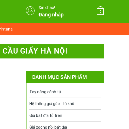
Xin chào!
0
Đăng nhập
vintana
 CẦU GIẤY HÀ NỘI
DANH MỤC SẢN PHẨM
Tay nâng cánh tủ
Hệ thống giá góc - tủ khô
Giá bát đĩa tủ trên
Giá xoong nồi bát đĩa