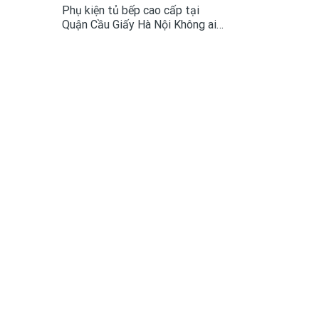
Phụ kiện tủ bếp cao cấp tại
Quận Cầu Giấy Hà Nội Không ai
trong căn bếp hiện đại sẽ không
còn xa lạ với phụ kiện tủ bếp bởi
giờ đây chúng đã là vật dụng
tiêu chuẩn .Mọi...