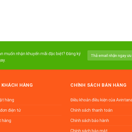
n muốn nhận khuyến mãi đặc biệt? Đăng ký
ay.
 KHÁCH HÀNG
CHÍNH SÁCH BÁN HÀNG
đặt hàng
Điều khoản điều kiện của Avintan
đơn điện tử
Chính sách thanh toán
t hàng
Chính sách bảo hành
Chính sách bảo mật