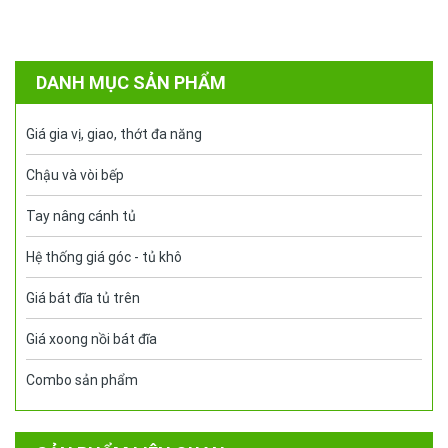
tủ bếp bởi giờ đây chúng đã là vật dụng tiêu chuẩn
.Mọi người...
DANH MỤC SẢN PHẨM
Giá gia vị, giao, thớt đa năng
Chậu và vòi bếp
Tay nâng cánh tủ
Hệ thống giá góc - tủ khô
Giá bát đĩa tủ trên
Giá xoong nồi bát đĩa
Combo sản phẩm