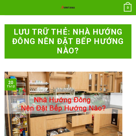
Chuyển
0
đến
nội
dung
LƯU TRỮ THẺ:
NHÀ HƯỚNG
ĐÔNG NÊN ĐẶT BẾP HƯỚNG
NÀO?
20
Th12