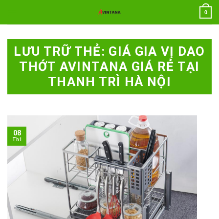
Chuyển
0
đến
nội
dung
LƯU TRỮ THẺ:
GIÁ GIA VỊ DAO
THỚT AVINTANA GIÁ RẺ TẠI
THANH TRÌ HÀ NỘI
08
Th1