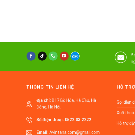
Bạ
ng
THÔNG TIN LIÊN HỆ
HỖ TRỢ
Địa chỉ:
B17 Bồ Hỏa, Hà Cầu, Hà
Gọi điện 
Đông, Hà Nội.
Xuất hoá 
Số điện thoại:
0522.03.2222
Hỗ trợ đặ
Email:
Avintana.com@gmail.com