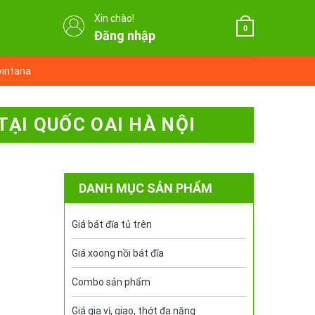
Xin chào!
0
Đăng nhập
vintana
TẠI QUỐC OAI HÀ NỘI
DANH MỤC SẢN PHẨM
Giá bát đĩa tủ trên
Giá xoong nồi bát đĩa
Combo sản phẩm
Giá gia vị, giao, thớt đa năng