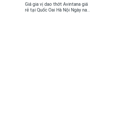
Giá gia vị dao thớt Avintana giá
rẻ tại Quốc Oai Hà Nội Ngày nay
Giá gia vị dao thớt đã là một
trong những phụ kiện tủ bếp
không còn quá xa lại với mọi
không gian bếp cao cấp....