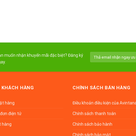
n muốn nhận khuyến mãi đặc biệt? Đăng ký
ay.
 KHÁCH HÀNG
CHÍNH SÁCH BÁN HÀNG
đặt hàng
Điều khoản điều kiện của Avintan
đơn điện tử
Chính sách thanh toán
t hàng
Chính sách bảo hành
Chính sách bảo mật