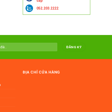
cấp
052.203.2222
ĐỊA CHỈ CỬA HÀNG
a