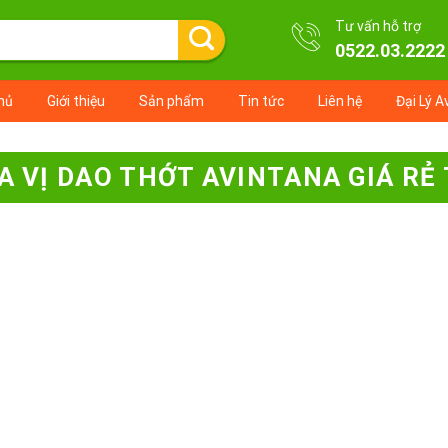
Tư vấn hỗ trợ
0522.03.2222
hủ
Giới thiệu
Sản phẩm
Tin tức
Liên hệ
Đại Lý A
IA VỊ DAO THỚT AVINTANA GIÁ RẺ 