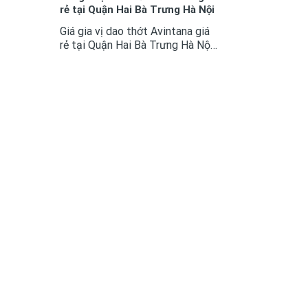
rẻ tại Quận Hai Bà Trưng Hà Nội
Giá gia vị dao thớt Avintana giá
rẻ tại Quận Hai Bà Trưng Hà Nội
Ngày nay Giá gia vị dao thớt đã
là một trong những phụ kiện tủ
bếp không còn quá xa lại với mọi
không gian bếp...