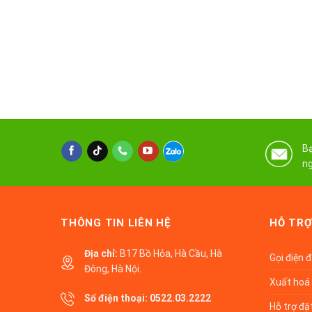
Bạ
ng
THÔNG TIN LIÊN HỆ
HỖ TRỢ
Địa chỉ:
B17 Bồ Hỏa, Hà Cầu, Hà
Gọi điện 
Đông, Hà Nội.
Xuất hoá 
Số điện thoại:
0522.03.2222
Hỗ trợ đặ