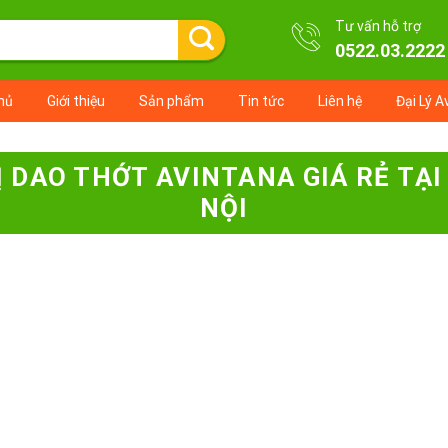
Tư vấn hỗ trợ
0522.03.2222
hủ
Giới thiệu
Sản phẩm
Tin tức
Liên hệ
Đại Lý A
VỊ DAO THỚT AVINTANA GIÁ RẺ TẠ
NỘI