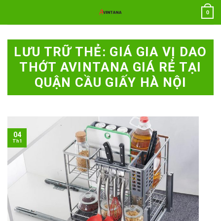
Chuyển
0
đến
nội
dung
LƯU TRỮ THẺ:
GIÁ GIA VỊ DAO
THỚT AVINTANA GIÁ RẺ TẠI
QUẬN CẦU GIẤY HÀ NỘI
04
Th1