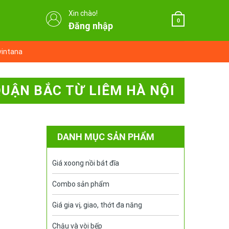
Xin chào!
0
Đăng nhập
vintana
QUẬN BẮC TỪ LIÊM HÀ NỘI
DANH MỤC SẢN PHẨM
Giá xoong nồi bát đĩa
Combo sản phẩm
Giá gia vị, giao, thớt đa năng
Chậu và vòi bếp