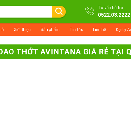
Tư vấn hỗ trợ
0522.03.2222
hủ
Giới thiệu
Sản phẩm
Tin tức
Liên hệ
Đại Lý A
Ị DAO THỚT AVINTANA GIÁ RẺ TẠI 