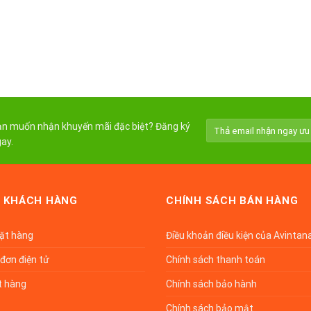
n muốn nhận khuyến mãi đặc biệt? Đăng ký
ay.
 KHÁCH HÀNG
CHÍNH SÁCH BÁN HÀNG
đặt hàng
Điều khoản điều kiện của Avintan
đơn điện tử
Chính sách thanh toán
t hàng
Chính sách bảo hành
Chính sách bảo mật