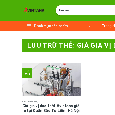
Chuyển
Tìm
đến
kiếm:
nội
dung
Danh mục sản phẩm
Trang c
LƯU TRỮ THẺ:
GIÁ GIA V
03
Th1
CHƯA PHÂN LOẠI
Giá gia vị dao thớt Avintana giá
rẻ tại Quận Bắc Từ Liêm Hà Nội