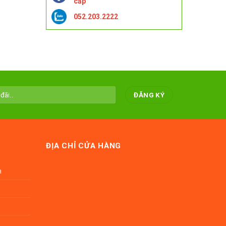
cấp
052.203.2222
ĐỊA CHỈ CỬA HÀNG
a