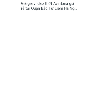
Giá gia vị dao thớt Avintana giá
rẻ tại Quận Bắc Từ Liêm Hà Nội
Ngày nay Giá gia vị dao thớt đã
là một trong những phụ kiện tủ
bếp không còn quá xa lại với mọi
không gian bếp...