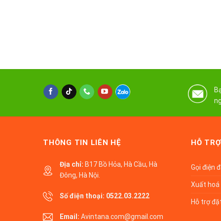
Bạ
ng
THÔNG TIN LIÊN HỆ
HỖ TRỢ
Địa chỉ:
B17 Bồ Hỏa, Hà Cầu, Hà
Gọi điện 
Đông, Hà Nội.
Xuất hoá 
Số điện thoại:
0522.03.2222
Hỗ trợ đặ
Email:
Avintana.com@gmail.com