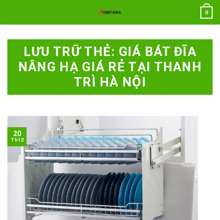
Chuyển
0
đến
nội
dung
LƯU TRỮ THẺ:
GIÁ BÁT ĐĨA
NÂNG HẠ GIÁ RẺ TẠI THANH
TRÌ HÀ NỘI
20
Th12