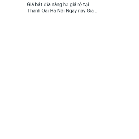
Giá bát đĩa nâng hạ giá rẻ tại
Thanh Oai Hà Nội Ngày nay Giá
bát đĩa nâng hạ đã là một trong
những phụ kiện tủ bếp không còn
quá xa lại với mọi không gian bếp
cao cấp....