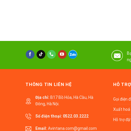
Bạ
ng
THÔNG TIN LIÊN HỆ
HỖ TRỢ
Địa chỉ:
B17 Bồ Hỏa, Hà Cầu, Hà
Gọi điện 
Đông, Hà Nội.
Xuất hoá 
Số điện thoại:
0522.03.2222
Hỗ trợ đặ
Email:
Avintana.com@gmail.com