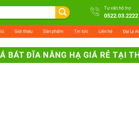
Tư vấn hỗ trợ
0522.03.2222
hủ
Giới thiệu
Sản phẩm
Tin tức
Liên hệ
Đại Lý A
IÁ BÁT ĐĨA NÂNG HẠ GIÁ RẺ TẠI T