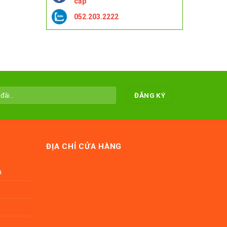
cấp
052.203.2222
ĐỊA CHỈ CỬA HÀNG
a