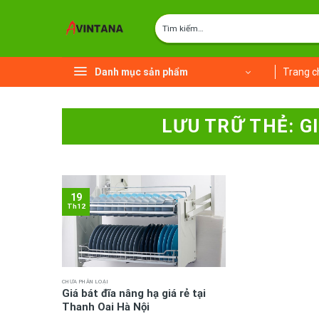
Chuyển
Tìm
đến
kiếm:
nội
dung
Danh mục sản phẩm
Trang c
LƯU TRỮ THẺ:
G
19
Th12
CHƯA PHÂN LOẠI
Giá bát đĩa nâng hạ giá rẻ tại
Thanh Oai Hà Nội