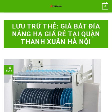
Chuyển
0
đến
nội
dung
LƯU TRỮ THẺ:
GIÁ BÁT ĐĨA
NÂNG HẠ GIÁ RẺ TẠI QUẬN
THANH XUÂN HÀ NỘI
14
Th12