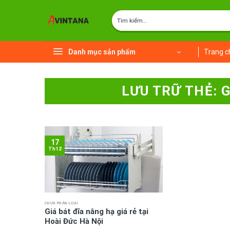
Chuyển
Tìm
đến
kiếm:
nội
dung
Danh mục sản phẩm
Trang c
LƯU TRỮ THẺ:
G
17
Th12
CHƯA PHÂN LOẠI
Giá bát đĩa nâng hạ giá rẻ tại
Hoài Đức Hà Nội