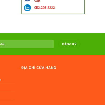
cấp
052.203.2222
ĐỊA CHỈ CỬA HÀNG
a