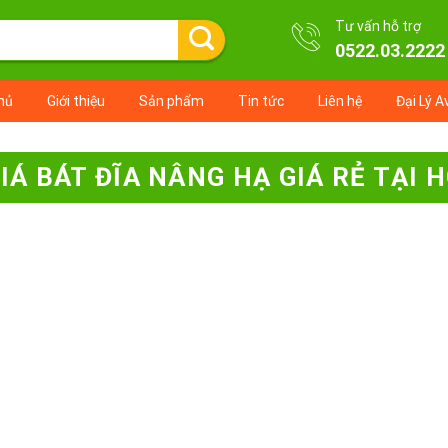
Tư vấn hỗ trợ
0522.03.2222
hủ
Giới thiệu
Sản phẩm
Tin tức
Liên hệ
Đại Lý A
IÁ BÁT ĐĨA NÂNG HẠ GIÁ RẺ TẠI 