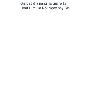
Giá bát đĩa nâng hạ giá rẻ tại
Hoài Đức Hà Nội Ngày nay Giá
bát đĩa nâng hạ đã là một trong
những phụ kiện tủ bếp không còn
quá xa lại với mọi không gian bếp
cao cấp....