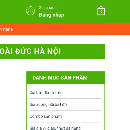
Xin chào!
0
Đăng nhập
vintana
HOÀI ĐỨC HÀ NỘI
DANH MỤC SẢN PHẨM
Giá bát đĩa tủ trên
Giá xoong nồi bát đĩa
Combo sản phẩm
Giá gia vị, giao, thớt đa năng