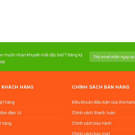
n muốn nhận khuyến mãi đặc biệt? Đăng ký
ay.
 KHÁCH HÀNG
CHÍNH SÁCH BÁN HÀNG
đặt hàng
Điều khoản điều kiện của Avintan
đơn điện tử
Chính sách thanh toán
t hàng
Chính sách bảo hành
Chính sách bảo mật