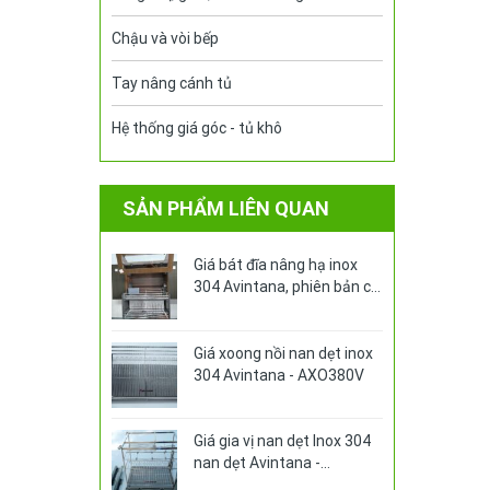
Chậu và vòi bếp
Tay nâng cánh tủ
Hệ thống giá góc - tủ khô
SẢN PHẨM LIÊN QUAN
Giá bát đĩa nâng hạ inox
304 Avintana, phiên bản có
ống đựng đũa - AN-380VE
Giá xoong nồi nan dẹt inox
304 Avintana - AXO380V
Giá gia vị nan dẹt Inox 304
nan dẹt Avintana -
AGV320V