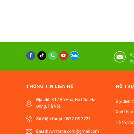
Bạ
ng
THÔNG TIN LIÊN HỆ
HỖ TRỢ
Địa chỉ:
B17 Bồ Hỏa, Hà Cầu, Hà
Gọi điện 
Đông, Hà Nội.
Xuất hoá 
Số điện thoại:
0522.03.2222
Hỗ trợ đặ
Email:
Avintana.com@gmail.com