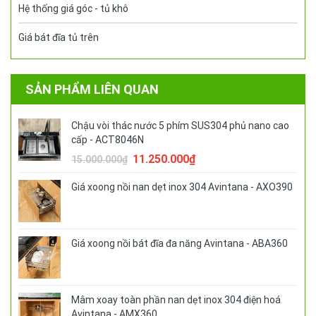
Hệ thống giá góc - tủ khô
Giá bát đĩa tủ trên
SẢN PHẨM LIÊN QUAN
Chậu vòi thác nước 5 phím SUS304 phủ nano cao
cấp - ACT8046N
Giá
Giá
11.250.000
₫
15.000.000
₫
gốc
hiện
là:
tại
Giá xoong nồi nan dẹt inox 304 Avintana - AXO390
15.000.000₫.
là:
11.250.000₫.
Giá xoong nồi bát đĩa đa năng Avintana - ABA360
Mâm xoay toàn phần nan dẹt inox 304 điện hoá
Avintana - AMX360