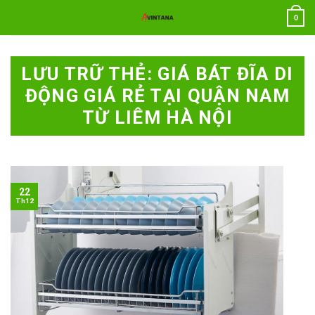
Chuyển
0
đến
nội
dung
LƯU TRỮ THẺ:
GIÁ BÁT ĐĨA DI
ĐỘNG GIÁ RẺ TẠI QUẬN NAM
TỪ LIÊM HÀ NỘI
22
Th12