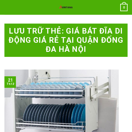
Chuyển
0
đến
nội
dung
LƯU TRỮ THẺ:
GIÁ BÁT ĐĨA DI
ĐỘNG GIÁ RẺ TẠI QUẬN ĐỐNG
ĐA HÀ NỘI
21
Th12