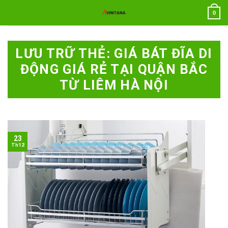
Chuyển
0
đến
nội
dung
LƯU TRỮ THẺ:
GIÁ BÁT ĐĨA DI
ĐỘNG GIÁ RẺ TẠI QUẬN BẮC
TỪ LIÊM HÀ NỘI
23
Th12