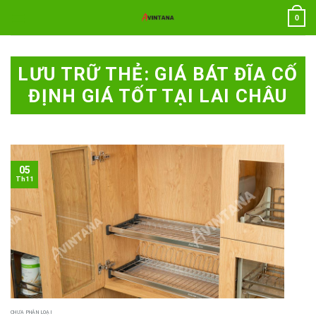
Chuyển
0
đến
nội
dung
LƯU TRỮ THẺ:
GIÁ BÁT ĐĨA CỐ
ĐỊNH GIÁ TỐT TẠI LAI CHÂU
05
Th11
CHƯA PHÂN LOẠI