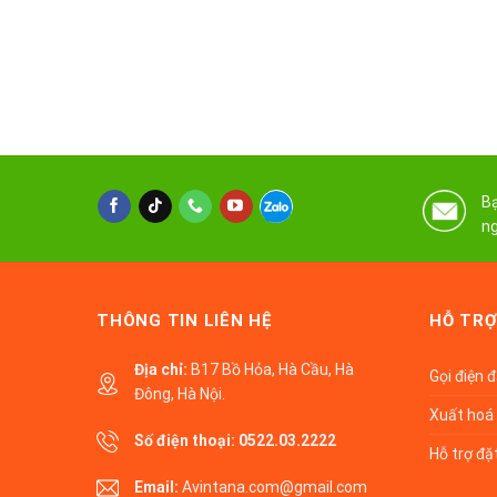
Bạ
ng
THÔNG TIN LIÊN HỆ
HỖ TRỢ
Địa chỉ:
B17 Bồ Hỏa, Hà Cầu, Hà
Gọi điện 
Đông, Hà Nội.
Xuất hoá 
Số điện thoại:
0522.03.2222
Hỗ trợ đặ
Email:
Avintana.com@gmail.com