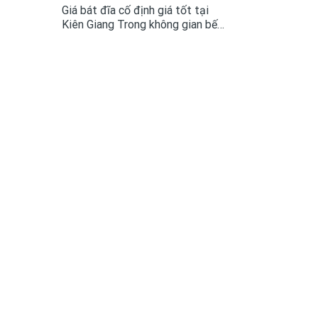
Giá bát đĩa cố định giá tốt tại
Kiên Giang Trong không gian bếp
hiện đại chắc sẽ không ai còn lạ
gì với Giá bát đĩa cố định, chúng
đã trở thành sản phẩm thông
dụng. Việc để lựa...