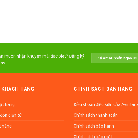
n muốn nhận khuyến mãi đặc biệt? Đăng ký
ay.
 KHÁCH HÀNG
CHÍNH SÁCH BÁN HÀNG
đặt hàng
Điều khoản điều kiện của Avintan
đơn điện tử
Chính sách thanh toán
t hàng
Chính sách bảo hành
Chính sách bảo mật