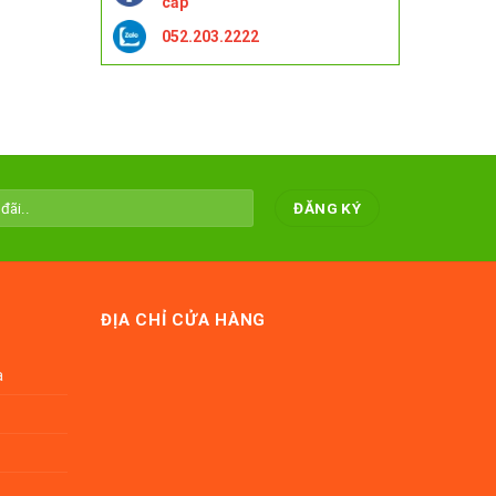
cấp
052.203.2222
ĐỊA CHỈ CỬA HÀNG
a