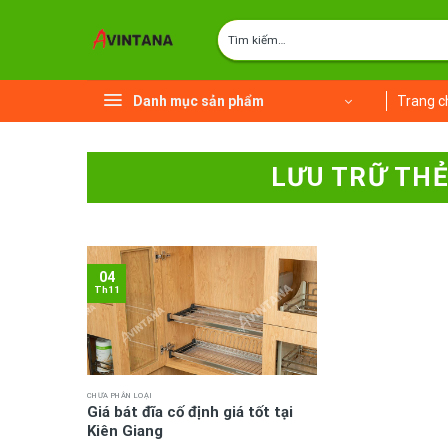
Chuyển
Tìm
đến
kiếm:
nội
dung
Danh mục sản phẩm
Trang c
LƯU TRỮ TH
04
Th11
CHƯA PHÂN LOẠI
Giá bát đĩa cố định giá tốt tại
Kiên Giang