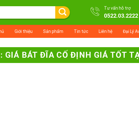
Tư vấn hỗ trợ
0522.03.2222
hủ
Giới thiệu
Sản phẩm
Tin tức
Liên hệ
Đại Lý A
Ẻ:
GIÁ BÁT ĐĨA CỐ ĐỊNH GIÁ TỐT T