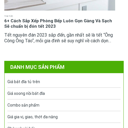
TIN TỨC
6+ Cách Sắp Xếp Phòng Bếp Luôn Gọn Gàng Và Sạch
Sẽ chuẩn bị đón tết 2023
Tết nguyên đán 2023 sắp đến, gần nhất sẽ là tết “Ông
Công Ông Táo“, mỗi gia đình sẽ suy nghĩ về cách dọn
dẹp lại không gian bếp sao cho gọn gàng, để đưa ông
Táo về trời. Phòng...
DANH MỤC SẢN PHẨM
Giá bát đĩa tủ trên
Giá xoong nồi bát đĩa
Combo sản phẩm
Giá gia vị, giao, thớt đa năng