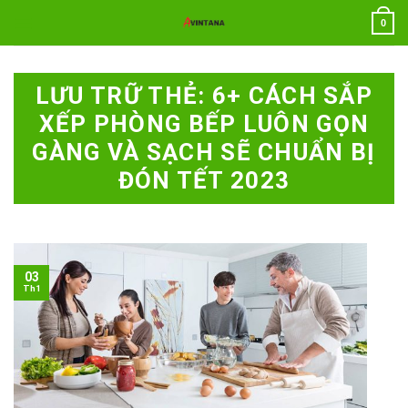
Chuyển
0
đến
nội
dung
LƯU TRỮ THẺ:
6+ CÁCH SẮP
XẾP PHÒNG BẾP LUÔN GỌN
GÀNG VÀ SẠCH SẼ CHUẨN BỊ
ĐÓN TẾT 2023
03
Th1