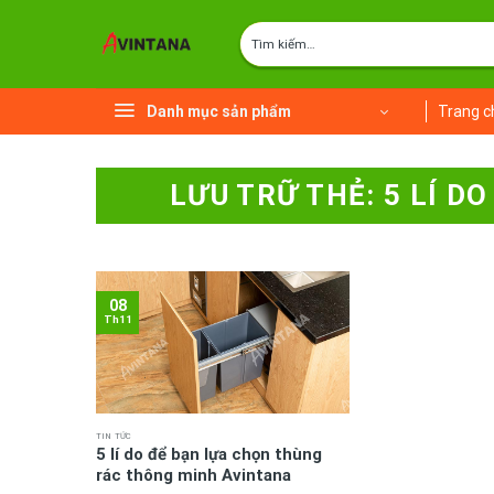
Chuyển
Tìm
đến
kiếm:
nội
dung
Danh mục sản phẩm
Trang c
LƯU TRỮ THẺ:
5 LÍ D
08
Th11
TIN TỨC
5 lí do để bạn lựa chọn thùng
rác thông minh Avintana