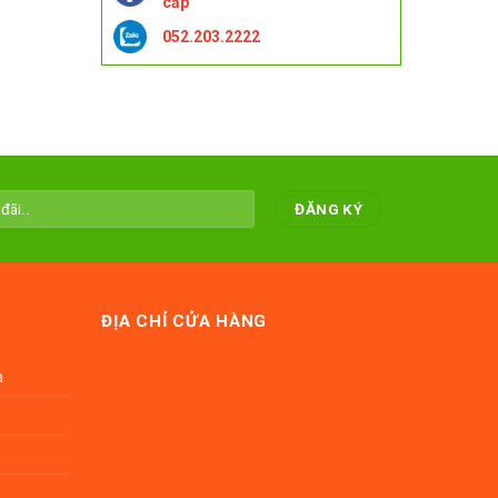
cấp
052.203.2222
ĐỊA CHỈ CỬA HÀNG
a