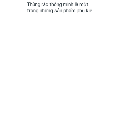
Thùng rác thông minh là một
trong những sản phẩm phụ kiện
tủ bếp như thế. Vậy chúng có gì
khác với những thùng rác thông
thường? Lợi ích của thùng rác
thông minh đến với người sử
dụng là gì? Cùng tìm...