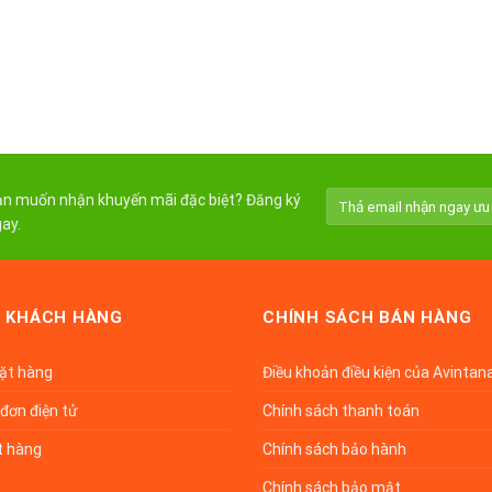
n muốn nhận khuyến mãi đặc biệt? Đăng ký
ay.
 KHÁCH HÀNG
CHÍNH SÁCH BÁN HÀNG
đặt hàng
Điều khoản điều kiện của Avintan
đơn điện tử
Chính sách thanh toán
t hàng
Chính sách bảo hành
Chính sách bảo mật