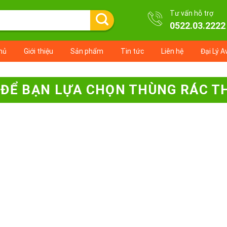
Tư vấn hỗ trợ
0522.03.2222
hủ
Giới thiệu
Sản phẩm
Tin tức
Liên hệ
Đại Lý A
O ĐỂ BẠN LỰA CHỌN THÙNG RÁC 