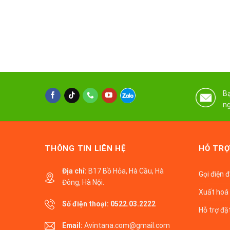
Bạ
ng
THÔNG TIN LIÊN HỆ
HỖ TRỢ
Địa chỉ:
B17 Bồ Hỏa, Hà Cầu, Hà
Gọi điện 
Đông, Hà Nội.
Xuất hoá 
Số điện thoại:
0522.03.2222
Hỗ trợ đặ
Email:
Avintana.com@gmail.com