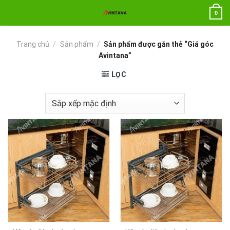
Chuyển
0
đến
nội
dung
Trang chủ
/
Sản phẩm
/
Sản phẩm được gắn thẻ “Giá góc
Avintana”
LỌC