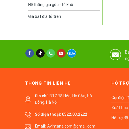
Hệ thống giá góc - tủ khô
Giá bát đĩa tủ trên
Bạ
ng
THÔNG TIN LIÊN HỆ
HỖ TRỢ
Địa chỉ:
B17 Bồ Hỏa, Hà Cầu, Hà
Gọi điện 
Đông, Hà Nội.
Xuất hoá 
Số điện thoại:
0522.03.2222
Hỗ trợ đặ
Email:
Avintana.com@gmail.com