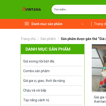
Chuyển
Tìm
đến
kiếm:
nội
dung
Danh mục sản phẩm
Trang c
Trang chủ
/
Sản phẩm
/
Sản phẩm được gắn thẻ “Giá g
DANH MỤC SẢN PHẨM
Giá xoong nồi bát đĩa
Combo sản phẩm
Giá gia vị, giao, thớt đa năng
Chậu và vòi bếp
Giá gia
Tay nâng cánh tủ
Avinta