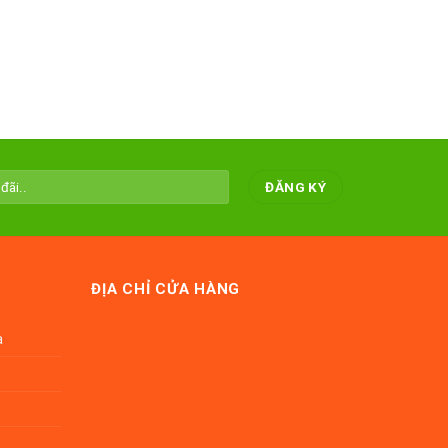
ĐỊA CHỈ CỬA HÀNG
a