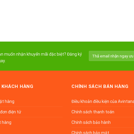
n muốn nhận khuyến mãi đặc biệt? Đăng ký
ay.
 KHÁCH HÀNG
CHÍNH SÁCH BÁN HÀNG
đặt hàng
Điều khoản điều kiện của Avintan
đơn điện tử
Chính sách thanh toán
t hàng
Chính sách bảo hành
Chính sách bảo mật