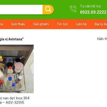
Tư vấn hỗ trợ
0522.03.2222
hủ
Giới thiệu
Sản phẩm
Tin tức
Liên hệ
Đại Lý A
Hiển t
ia vị Avintana”
+
 vị nan dẹt Inox 304
na – AGV-325VE