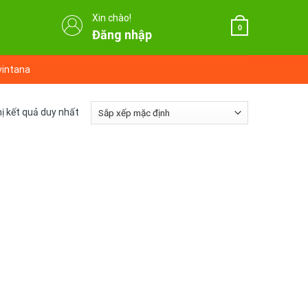
Xin chào!
0
Đăng nhập
vintana
hị kết quả duy nhất