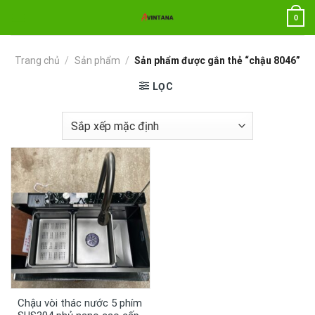
Chuyển
0
đến
nội
dung
Trang chủ
/
Sản phẩm
/
Sản phẩm được gắn thẻ “chậu 8046”
LỌC
Chậu vòi thác nước 5 phím