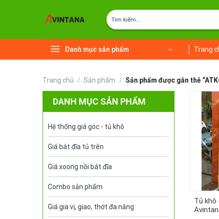
Chuyển
Tìm
đến
kiếm:
nội
dung
Danh mục sản phẩm
Trang c
Trang chủ
/
Sản phẩm
/
Sản phẩm được gắn thẻ “ATK
DANH MỤC SẢN PHẨM
Hệ thống giá góc - tủ khô
Giá bát đĩa tủ trên
Giá xoong nồi bát đĩa
Combo sản phẩm
Tủ khô 
Giá gia vị, giao, thớt đa năng
Avinta