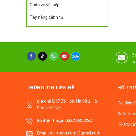
Chậu và vòi bếp
Tay nâng cánh tủ
Bạ
ng
THÔNG TIN LIÊN HỆ
HỖ TRỢ
Địa chỉ:
B17 Bồ Hỏa, Hà Cầu, Hà
Gọi điện 
Đông, Hà Nội.
Xuất hoá 
Số điện thoại:
0522.03.2222
Hỗ trợ đặ
Email:
Avintana.com@gmail.com