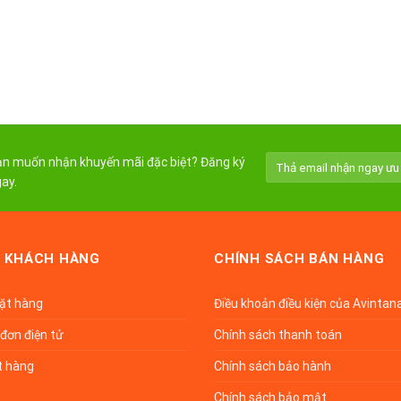
n muốn nhận khuyến mãi đặc biệt? Đăng ký
ay.
 KHÁCH HÀNG
CHÍNH SÁCH BÁN HÀNG
đặt hàng
Điều khoản điều kiện của Avintan
đơn điện tử
Chính sách thanh toán
t hàng
Chính sách bảo hành
Chính sách bảo mật