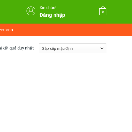
Xin chào!
0
Đăng nhập
vintana
hị kết quả duy nhất