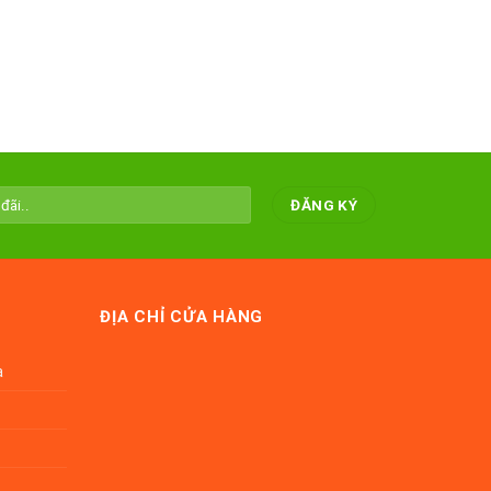
ĐỊA CHỈ CỬA HÀNG
a