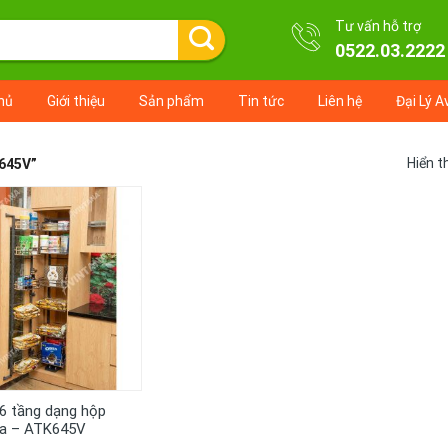
Tư vấn hỗ trợ
0522.03.2222
hủ
Giới thiệu
Sản phẩm
Tin tức
Liên hệ
Đại Lý A
Hiển t
645V”
+
6 tầng dạng hộp
na – ATK645V