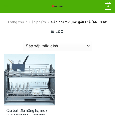
Chuyển
0
đến
nội
dung
Trang chủ
/
Sản phẩm
/
Sản phẩm được gắn thẻ “AN380V”
LỌC
Giá bát đĩa nâng hạ inox