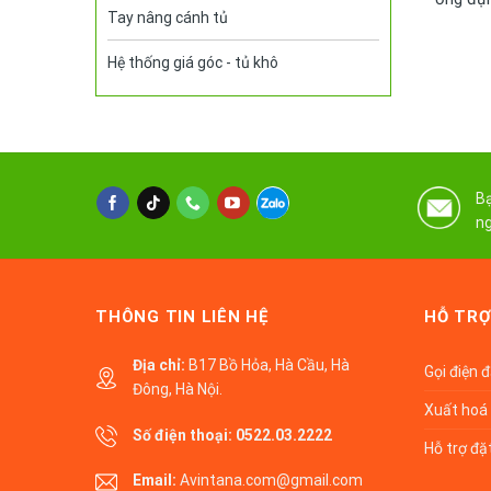
Tay nâng cánh tủ
Hệ thống giá góc - tủ khô
Bạ
ng
THÔNG TIN LIÊN HỆ
HỖ TRỢ
Địa chỉ:
B17 Bồ Hỏa, Hà Cầu, Hà
Gọi điện 
Đông, Hà Nội.
Xuất hoá 
Số điện thoại:
0522.03.2222
Hỗ trợ đặ
Email:
Avintana.com@gmail.com