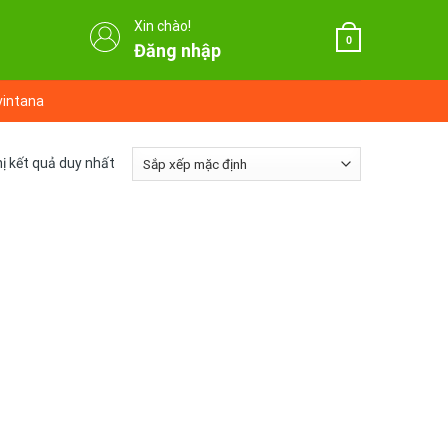
Xin chào!
0
Đăng nhập
vintana
hị kết quả duy nhất