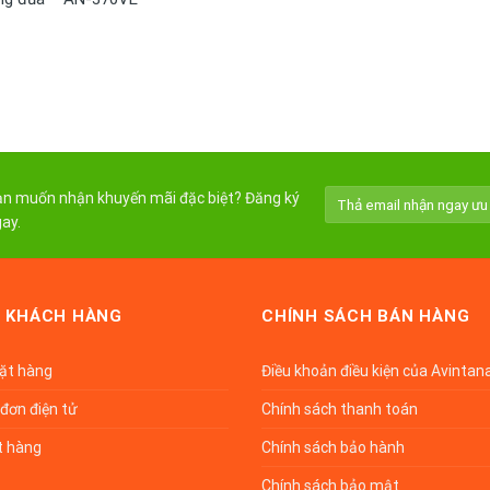
n muốn nhận khuyến mãi đặc biệt? Đăng ký
ay.
 KHÁCH HÀNG
CHÍNH SÁCH BÁN HÀNG
đặt hàng
Điều khoản điều kiện của Avintan
đơn điện tử
Chính sách thanh toán
t hàng
Chính sách bảo hành
Chính sách bảo mật