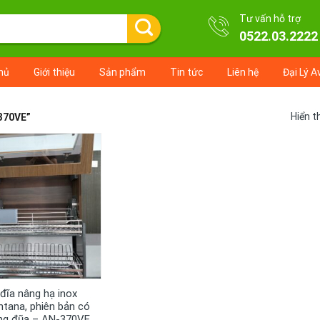
Tư vấn hỗ trợ
0522.03.2222
hủ
Giới thiệu
Sản phẩm
Tin tức
Liên hệ
Đại Lý A
Hiển t
370VE”
+
 đĩa nâng hạ inox
ntana, phiên bản có
ng đũa – AN-370VE