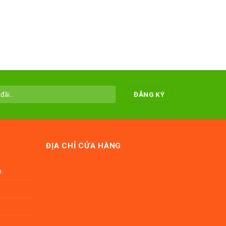
ĐỊA CHỈ CỬA HÀNG
a