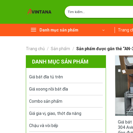
Chuyển
Tìm
đến
kiếm:
nội
dung
Danh mục sản phẩm
Trang c
Trang chủ
/
Sản phẩm
/
Sản phẩm được gắn thẻ “AN-
DANH MỤC SẢN PHẨM
Giá bát đĩa tủ trên
Giá xoong nồi bát đĩa
Combo sản phẩm
Giá gia vị, giao, thớt đa năng
Giá bát
Chậu và vòi bếp
304 Avi
ống đự