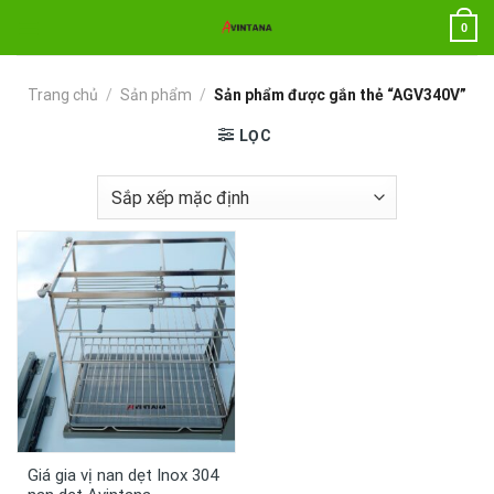
Chuyển
0
đến
nội
dung
Trang chủ
/
Sản phẩm
/
Sản phẩm được gắn thẻ “AGV340V”
LỌC
Giá gia vị nan dẹt Inox 304