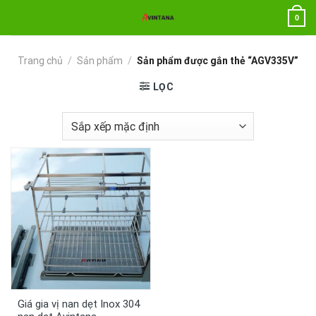
Chuyển
0
đến
nội
dung
Trang chủ
/
Sản phẩm
/
Sản phẩm được gắn thẻ “AGV335V”
LỌC
Giá gia vị nan dẹt Inox 304