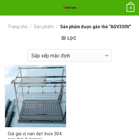
Chuyển
0
đến
nội
dung
Trang chủ
/
Sản phẩm
/
Sản phẩm được gắn thẻ “AGV330V”
LỌC
Giá gia vị nan dẹt Inox 304