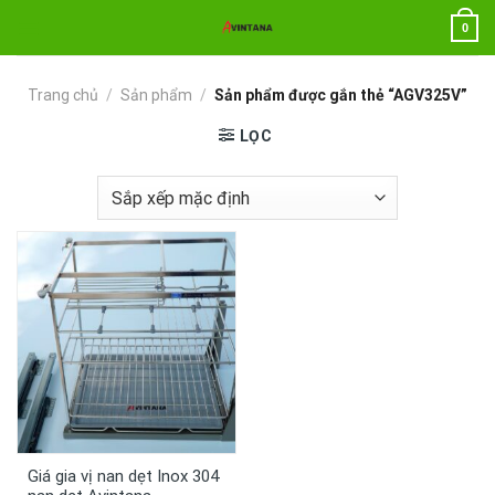
Chuyển
0
đến
nội
dung
Trang chủ
/
Sản phẩm
/
Sản phẩm được gắn thẻ “AGV325V”
LỌC
Giá gia vị nan dẹt Inox 304