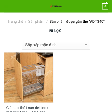
Chuyển
0
đến
nội
dung
Trang chủ
/
Sản phẩm
/
Sản phẩm được gắn thẻ “ADT340”
LỌC
Giá dao thớt nan dẹt inox