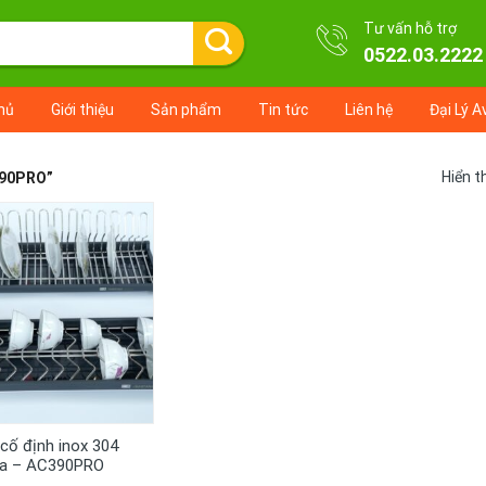
Tư vấn hỗ trợ
0522.03.2222
hủ
Giới thiệu
Sản phẩm
Tin tức
Liên hệ
Đại Lý A
Hiển t
390PRO”
+
 cố định inox 304
na – AC390PRO