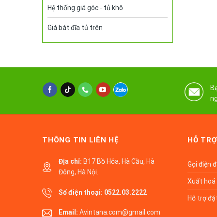
Hệ thống giá góc - tủ khô
Giá bát đĩa tủ trên
Bạ
ng
THÔNG TIN LIÊN HỆ
HỖ TRỢ
Địa chỉ:
B17 Bồ Hỏa, Hà Cầu, Hà
Gọi điện 
Đông, Hà Nội.
Xuất hoá 
Số điện thoại:
0522.03.2222
Hỗ trợ đặ
Email:
Avintana.com@gmail.com