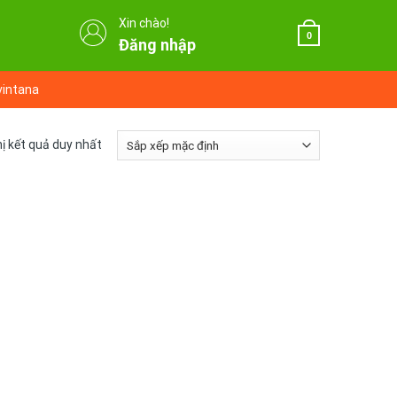
Xin chào!
0
Đăng nhập
vintana
hị kết quả duy nhất