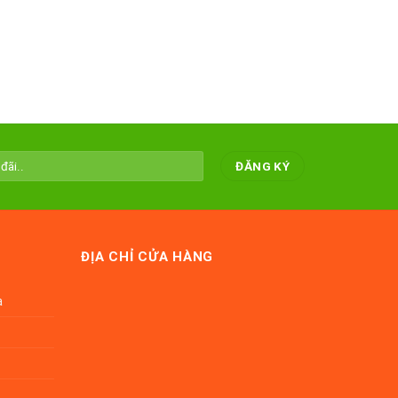
ĐỊA CHỈ CỬA HÀNG
a