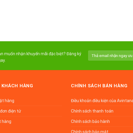
n muốn nhận khuyến mãi đặc biệt? Đăng ký
ay.
 KHÁCH HÀNG
CHÍNH SÁCH BÁN HÀNG
đặt hàng
Điều khoản điều kiện của Avintan
đơn điện tử
Chính sách thanh toán
t hàng
Chính sách bảo hành
Chính sách bảo mật