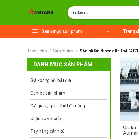
Chuyển
Tìm
đến
kiếm:
nội
dung
Danh mục sản phẩm
Trang c
Trang chủ
/
Sản phẩm
/
Sản phẩm được gắn thẻ “AC
DANH MỤC SẢN PHẨM
Giá xoong nồi bát đĩa
Combo sản phẩm
Giá gia vị, giao, thớt đa năng
Chậu và vòi bếp
Giá bát
Tay nâng cánh tủ
Avinta