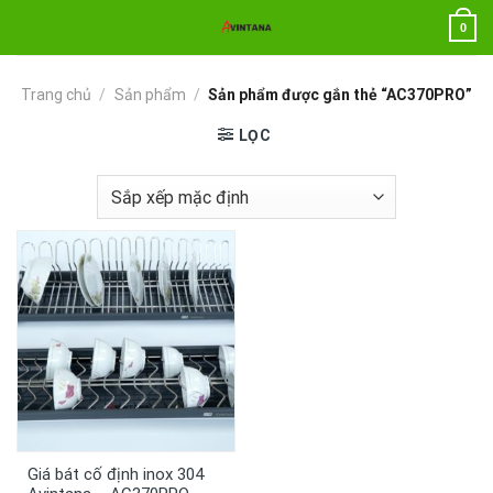
Chuyển
0
đến
nội
dung
Trang chủ
/
Sản phẩm
/
Sản phẩm được gắn thẻ “AC370PRO”
LỌC
Giá bát cố định inox 304