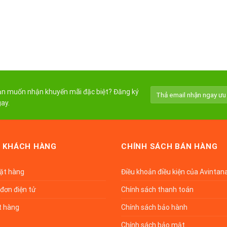
n muốn nhận khuyến mãi đặc biệt? Đăng ký
ay.
 KHÁCH HÀNG
CHÍNH SÁCH BÁN HÀNG
đặt hàng
Điều khoản điều kiện của Avintan
đơn điện tử
Chính sách thanh toán
t hàng
Chính sách bảo hành
Chính sách bảo mật