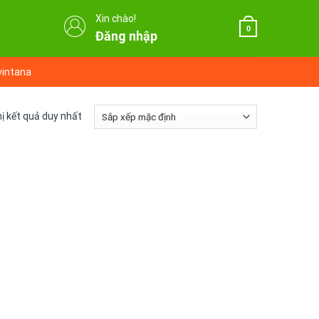
Xin chào!
0
Đăng nhập
vintana
hị kết quả duy nhất