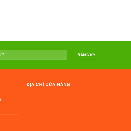
ĐỊA CHỈ CỬA HÀNG
a