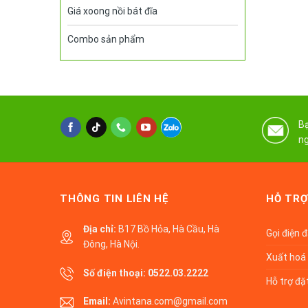
Giá xoong nồi bát đĩa
Combo sản phẩm
Bạ
ng
THÔNG TIN LIÊN HỆ
HỖ TRỢ
Địa chỉ:
B17 Bồ Hỏa, Hà Cầu, Hà
Gọi điện 
Đông, Hà Nội.
Xuất hoá 
Số điện thoại:
0522.03.2222
Hỗ trợ đặ
Email:
Avintana.com@gmail.com