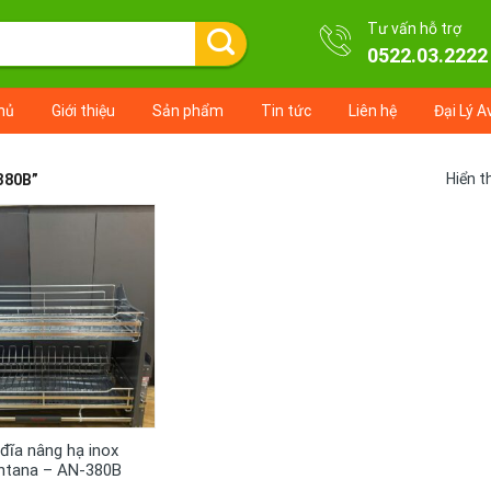
Tư vấn hỗ trợ
0522.03.2222
hủ
Giới thiệu
Sản phẩm
Tin tức
Liên hệ
Đại Lý A
Hiển t
380B”
+
 đĩa nâng hạ inox
intana – AN-380B