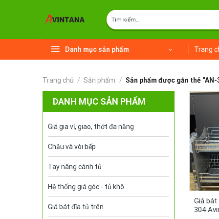
Chuyển
Tìm
đến
kiếm:
nội
dung
Danh mục sản phẩm
Trang c
Trang chủ
/
Sản phẩm
/
Sản phẩm được gắn thẻ “AN-
DANH MỤC SẢN PHẨM
Giá gia vị, giao, thớt đa năng
Chậu và vòi bếp
Tay nâng cánh tủ
Hệ thống giá góc - tủ khô
Giá bát
Giá bát đĩa tủ trên
304 Av