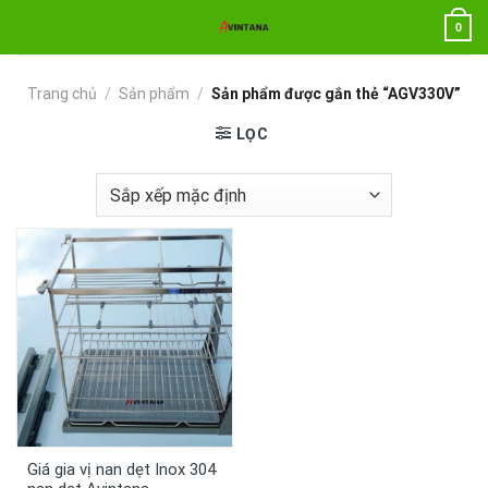
Chuyển
0
đến
nội
dung
Trang chủ
/
Sản phẩm
/
Sản phẩm được gắn thẻ “AGV330V”
LỌC
Giá gia vị nan dẹt Inox 304